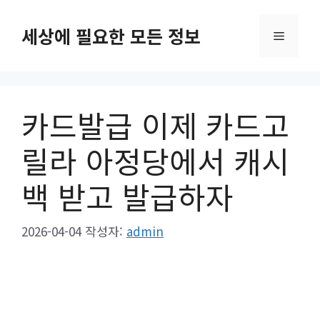
컨
텐
세상에 필요한 모든 정보
메
츠
로
뉴
건
너
카드발급 이제 카드고
뛰
기
릴라 아정당에서 캐시
백 받고 발급하자
2026-04-04
작성자:
admin