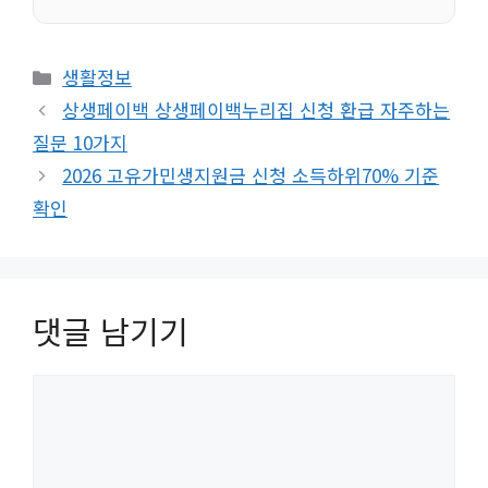
카
생활정보
테
상생페이백 상생페이백누리집 신청 환급 자주하는
고
질문 10가지
리
2026 고유가민생지원금 신청 소득하위70% 기준
확인
댓글 남기기
댓
글