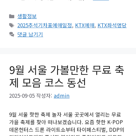
카
생활정보
테
태
2025추석기차표예매일정
,
KTX예매
,
KTX좌석명당
고
그
댓글 남기기
리
9월 서울 가볼만한 무료 축
제 모음 코스 동선
2025-09-05
작성자:
admin
9월 서울 핫한 축제 놀자 서울 곳곳에서 열리는 무료
가을 축제를 찾아 떠나보겠습니다. 요즘 핫한 K-POP
데몬헌터스 드론 라이트쇼부터 타이페스티벌, DDP의