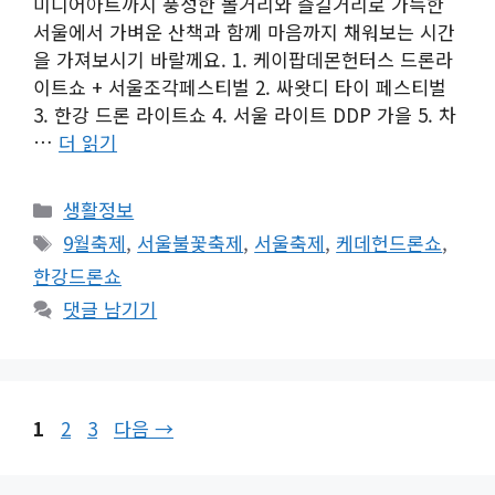
미디어아트까지 풍성한 볼거리와 즐길거리로 가득한
서울에서 가벼운 산책과 함께 마음까지 채워보는 시간
을 가져보시기 바랄께요. 1. 케이팝데몬헌터스 드론라
이트쇼 + 서울조각페스티벌 2. 싸왓디 타이 페스티벌
3. 한강 드론 라이트쇼 4. 서울 라이트 DDP 가을 5. 차
…
더 읽기
카
생활정보
테
태
9월축제
,
서울불꽃축제
,
서울축제
,
케데헌드론쇼
,
고
그
한강드론쇼
리
댓글 남기기
페
페
페
1
2
3
다음
→
이
이
이
지
지
지