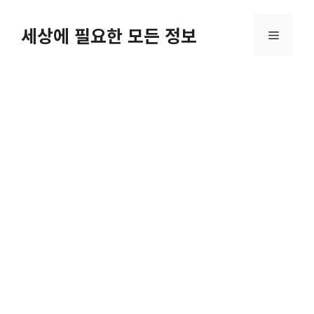
컨
텐
세상에 필요한 모든 정보
메
츠
로
뉴
건
너
뛰
기