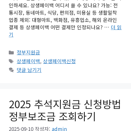
인하세요. 상생페이백 어디서 쓸 수 있나요? 가능: 전
통시장, 동네마트, 식당, 편의점, 미용실 등 생활밀착
업종 제외: 대형마트, 백화점, 유흥업소, 해외 온라인
결제 등 상생페이백 어떤 결제만 인정되나요? …
더 읽
기
카
정부지원금
테
태
상생페이백
,
상생페이백신청
고
그
댓글 남기기
리
2025 추석지원금 신청방법
정부보조금 조회하기
2025-09-10
작성자:
admin