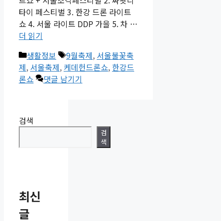
타이 페스티벌 3. 한강 드론 라이트
쇼 4. 서울 라이트 DDP 가을 5. 차 …
더 읽기
카
태
생활정보
9월축제
,
서울불꽃축
테
그
제
,
서울축제
,
케데헌드론쇼
,
한강드
고
론쇼
댓글 남기기
리
검색
검
색
최신
글