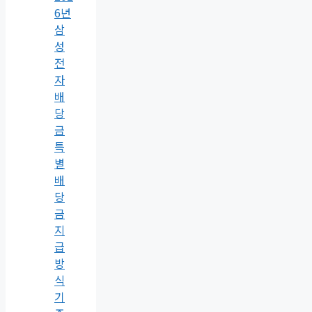
6년
삼
성
전
자
배
당
금
특
별
배
당
금
지
급
방
식
기