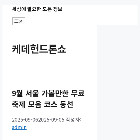
컨
세상에 필요한 모든 정보
텐
메
츠
뉴
로
건
케데헌드론쇼
너
뛰
기
9월 서울 가볼만한 무료
축제 모음 코스 동선
2025-09-06
2025-09-05
작성자:
admin