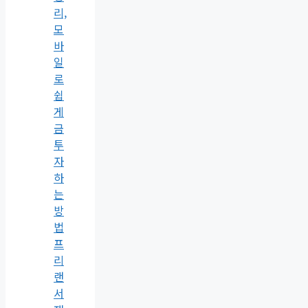
리,
모
바
일
로
쉽
게
금
투
자
하
는
방
법
프
리
랜
서