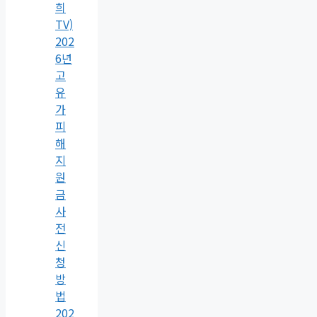
희
TV)
202
6년
고
유
가
피
해
지
원
금
사
전
신
청
방
법
202