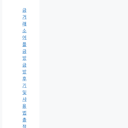
금
거
래
소
어
플
금
방
금
방
후
기
및
사
용
법
총
정