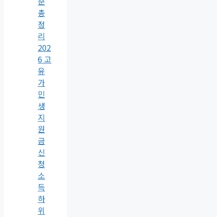
준
총
정
리
202
6 고
유
가
민
생
지
원
금
신
청
소
득
하
위