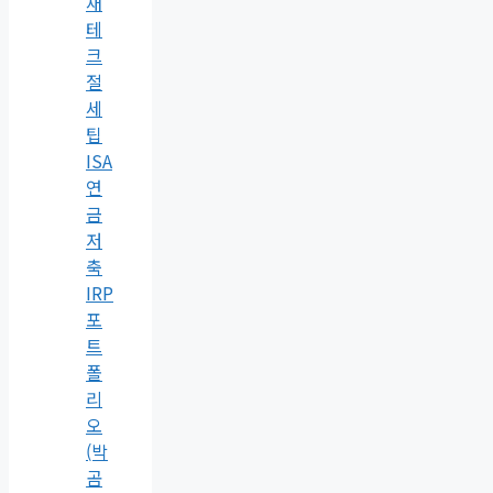
재
테
크
절
세
팁
ISA
연
금
저
축
IRP
포
트
폴
리
오
(박
곰