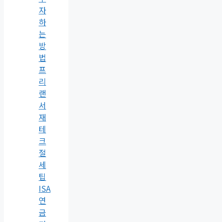
자
하
는
방
법
프
리
랜
서
재
테
크
절
세
팁
ISA
연
금