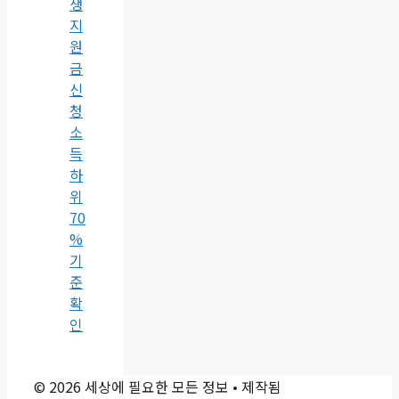
생
지
원
금
신
청
소
득
하
위
70
%
기
준
확
인
© 2026 세상에 필요한 모든 정보
• 제작됨