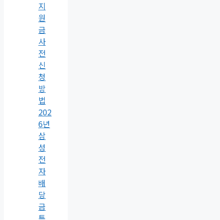
지
원
금
사
전
신
청
방
법
202
6년
삼
성
전
자
배
당
금
특