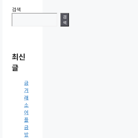
검색
검
색
최신
글
금
거
래
소
어
플
금
방