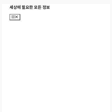
컨
세상에 필요한 모든 정보
텐
메
츠
뉴
로
건
너
뛰
기