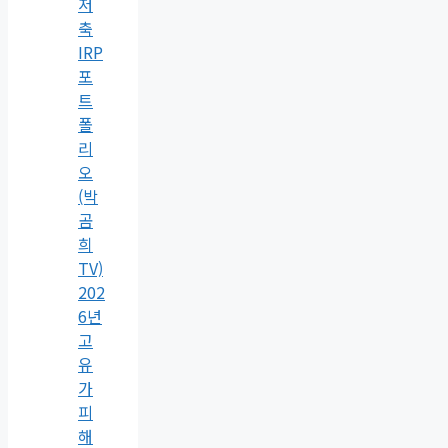
저
축
IRP
포
트
폴
리
오
(박
곰
희
TV)
202
6년
고
유
가
피
해