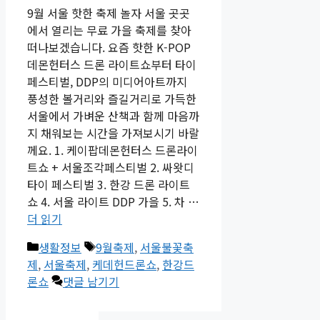
9월 서울 핫한 축제 놀자 서울 곳곳
에서 열리는 무료 가을 축제를 찾아
떠나보겠습니다. 요즘 핫한 K-POP
데몬헌터스 드론 라이트쇼부터 타이
페스티벌, DDP의 미디어아트까지
풍성한 볼거리와 즐길거리로 가득한
서울에서 가벼운 산책과 함께 마음까
지 채워보는 시간을 가져보시기 바랄
께요. 1. 케이팝데몬헌터스 드론라이
트쇼 + 서울조각페스티벌 2. 싸왓디
타이 페스티벌 3. 한강 드론 라이트
쇼 4. 서울 라이트 DDP 가을 5. 차 …
더 읽기
카
태
생활정보
9월축제
,
서울불꽃축
테
그
제
,
서울축제
,
케데헌드론쇼
,
한강드
고
론쇼
댓글 남기기
리