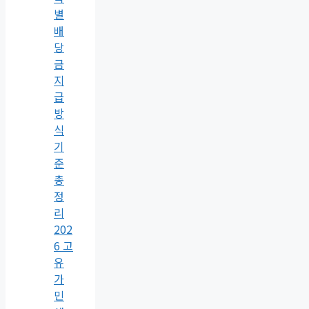
별
배
당
금
지
급
방
식
기
준
총
정
리
202
6 고
유
가
민