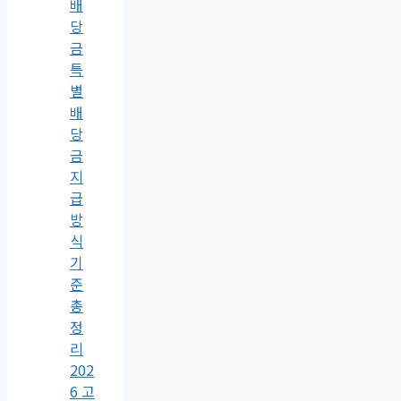
배
당
금
특
별
배
당
금
지
급
방
식
기
준
총
정
리
202
6 고