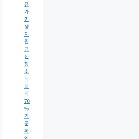
유
가
민
생
지
원
금
신
청
소
득
하
위
70
%
기
준
확
인