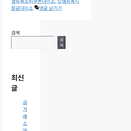
테
그
생회복소비쿠폰다이소
,
민생회복지
고
원금다이소
댓글 남기기
리
검색
검
색
최신
글
금
거
래
소
어