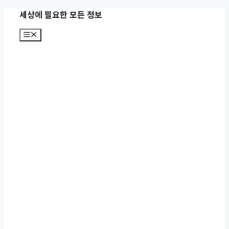
컨
세상에 필요한 모든 정보
텐
메
츠
뉴
로
건
너
뛰
기