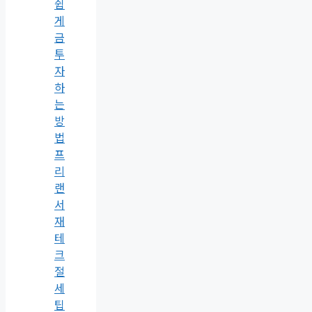
쉽
게
금
투
자
하
는
방
법
프
리
랜
서
재
테
크
절
세
팁