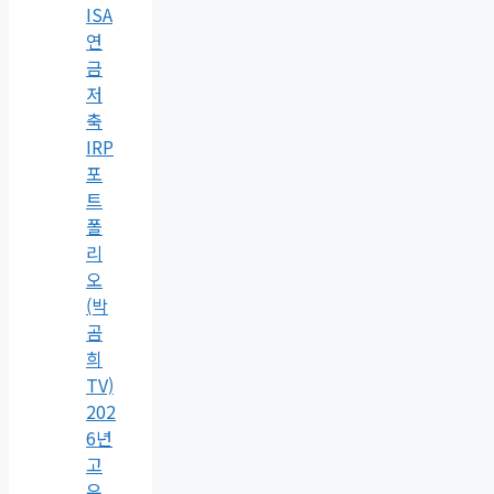
ISA
연
금
저
축
IRP
포
트
폴
리
오
(박
곰
희
TV)
202
6년
고
유