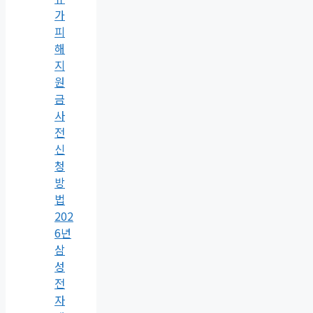
가
피
해
지
원
금
사
전
신
청
방
법
202
6년
삼
성
전
자