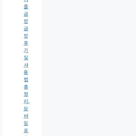
플
금
방
금
방
후
기
및
사
용
법
총
정
리,
모
바
일
로