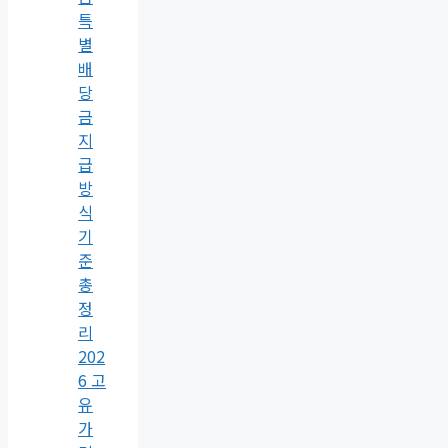
특
별
배
당
금
지
급
방
식
기
준
총
정
리
202
6 고
유
가