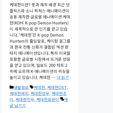
케데헌이란? 뜻과 제작 배경 최근 넷
플릭스와 소니 픽처스 애니메이션이
공동 제작한 글로벌 애니메이션 케데
헌(KDH: K-pop Demon Hunters)
이 세계적으로 큰 인기를 얻고 있습
니다. ‘케데헌’은 K-pop Demon
Hunters의 줄임말로, 케이팝 걸그룹
과 한국 전통 신화가 결합된 액션 판
타지 애니메이션입니다. 특히 미국을
포함한 글로벌 시장에서 뜨거운 반응
을 얻고 있으며, 빌보드 200 차트 2
위에 오르며 K-애니메이션의 위상을
높이고 있습니다. 케데헌 …
더 읽기
카
태
생활정보
케데헌
,
케데헌OST
,
테
그
케데헌버피
,
케데헌성우
,
케데헌조
고
이
,
케데헌진우
,
케데헌호랑이
댓
리
글 남기기