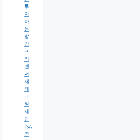
투
자
하
는
방
법
프
리
랜
서
재
테
크
절
세
팁
ISA
연