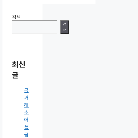
검색
검
색
최신
글
금
거
래
소
어
플
금