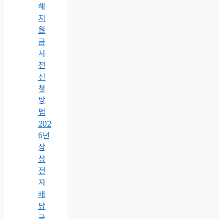
해
지
원
금
사
전
신
청
방
법
202
6년
삼
성
전
자
배
당
금