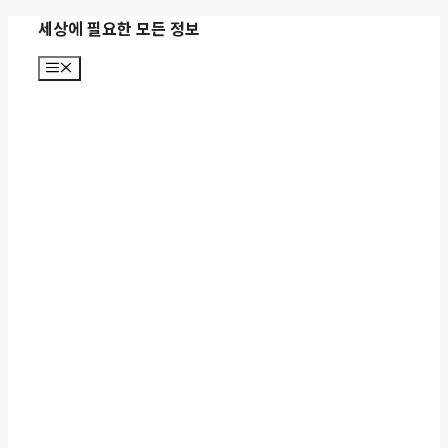
컨
세상에 필요한 모든 정보
텐
메
츠
뉴
로
건
너
뛰
기