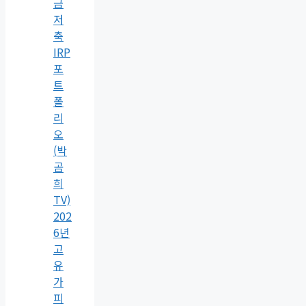
금
저
축
IRP
포
트
폴
리
오
(박
곰
희
TV)
202
6년
고
유
가
피