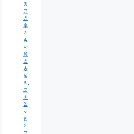
방
금
방
후
기
및
사
용
법
총
정
리,
모
바
일
로
쉽
게
금