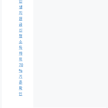
민
생
지
원
금
신
청
소
득
하
위
70
%
기
준
확
인