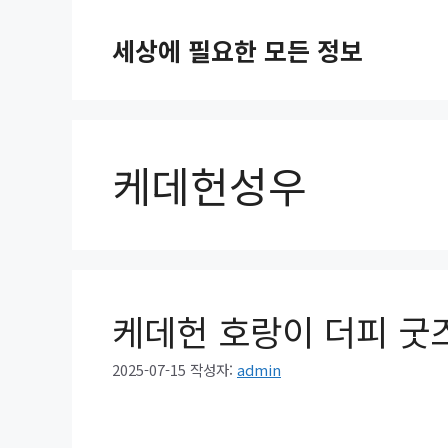
컨
텐
세상에 필요한 모든 정보
츠
로
건
너
뛰
케데헌성우
기
케데헌 호랑이 더피 굿즈
2025-07-15
작성자:
admin