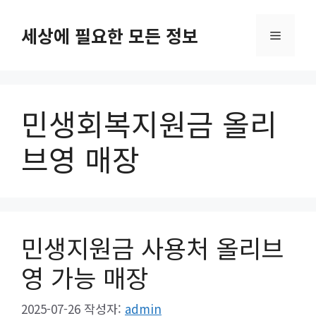
컨
텐
세상에 필요한 모든 정보
메
츠
로
뉴
건
너
민생회복지원금 올리
뛰
기
브영 매장
민생지원금 사용처 올리브
영 가능 매장
2025-07-26
작성자:
admin