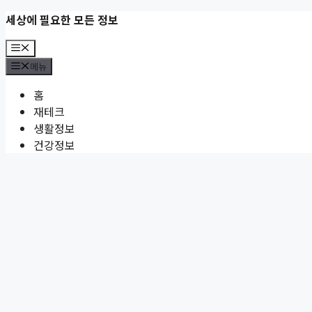
컨
세상에 필요한 모든 정보
텐
메
츠
뉴
메뉴
로
건
홈
너
재테크
뛰
생활정보
기
건강정보