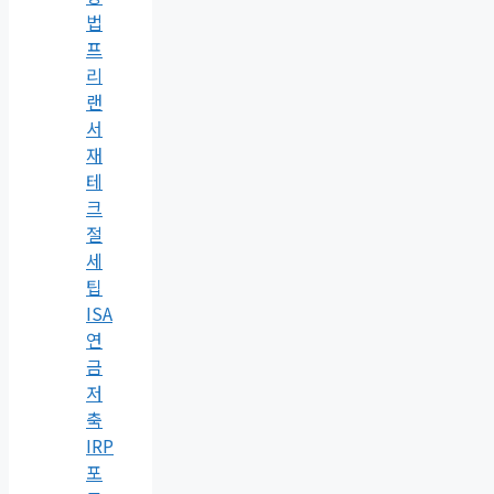
법
프
리
랜
서
재
테
크
절
세
팁
ISA
연
금
저
축
IRP
포