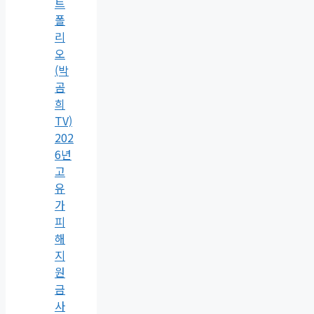
트
폴
리
오
(박
곰
희
TV)
202
6년
고
유
가
피
해
지
원
금
사