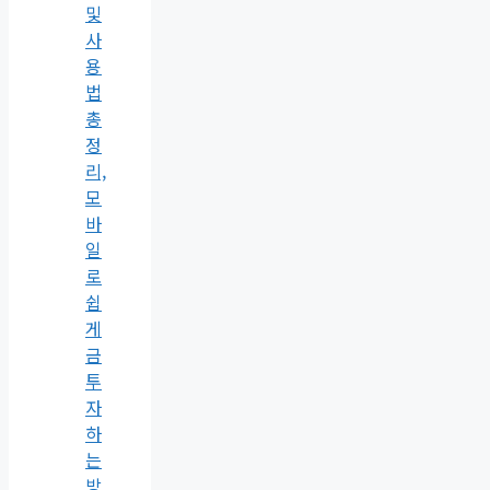
및
사
용
법
총
정
리,
모
바
일
로
쉽
게
금
투
자
하
는
방