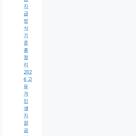
지
급
방
식
기
준
총
정
리
202
6 고
유
가
민
생
지
원
금