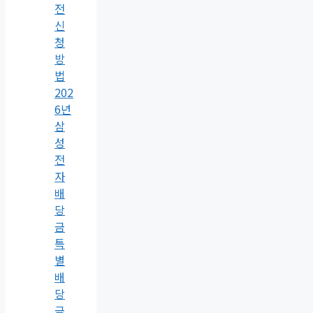
전
신
청
방
법
202
6년
삼
성
전
자
배
당
금
특
별
배
당
금