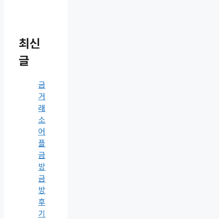
최신
글
금
거
래
소
어
플
금
방
금
방
후
기