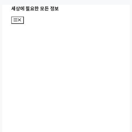
컨
세상에 필요한 모든 정보
텐
메
츠
뉴
로
건
너
뛰
기