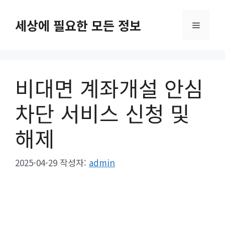
컨
텐
세상에 필요한 모든 정보
메
츠
로
뉴
건
너
비대면 계좌개설 안심
뛰
기
차단 서비스 신청 및
해제
2025-04-29
작성자:
admin