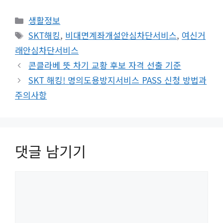
카
생활정보
테
태
SKT해킹
,
비대면계좌개설안심차단서비스
,
여신거
고
그
래안심차단서비스
리
콘클라베 뜻 차기 교황 후보 자격 선출 기준
SKT 해킹! 명의도용방지서비스 PASS 신청 방법과
주의사항
댓글 남기기
댓
글