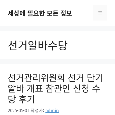
컨
텐
세상에 필요한 모든 정보
메
츠
로
뉴
건
너
선거알바수당
뛰
기
선거관리위원회 선거 단기
알바 개표 참관인 신청 수
당 후기
2025-05-01
작성자:
admin