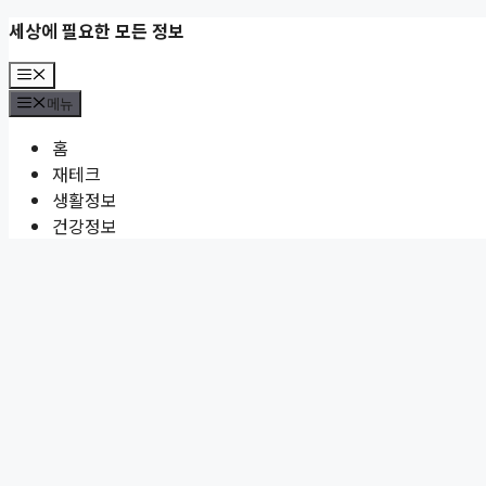
컨
세상에 필요한 모든 정보
텐
메
츠
뉴
메뉴
로
건
홈
너
재테크
뛰
생활정보
기
건강정보