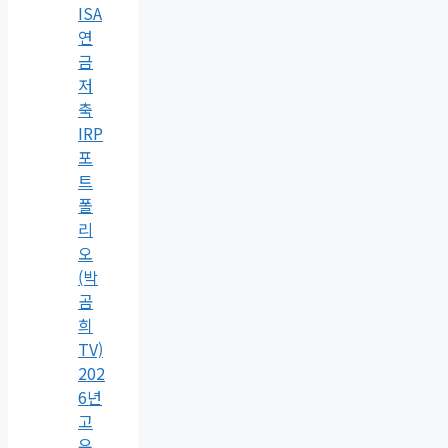
ISA
연
금
저
축
IRP
포
트
폴
리
오
(박
곰
희
TV)
202
6년
고
유