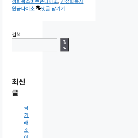
테
그
생회복소비쿠폰다이소
,
민생회복지
고
원금다이소
댓글 남기기
리
검색
검
색
최신
글
금
거
래
소
어