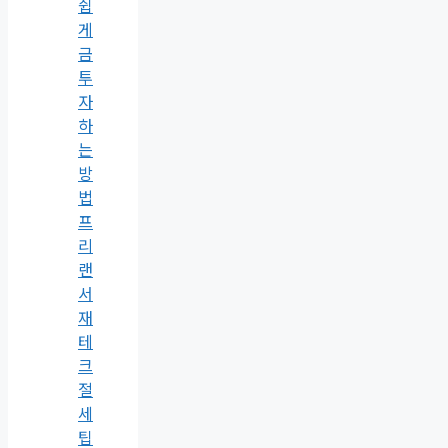
쉽
게
금
투
자
하
는
방
법
프
리
랜
서
재
테
크
절
세
팁