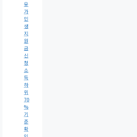
유
가
민
생
지
원
금
신
청
소
득
하
위
70
%
기
준
확
인