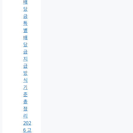
배
당
금
특
별
배
당
금
지
급
방
식
기
준
총
정
리
202
6 고