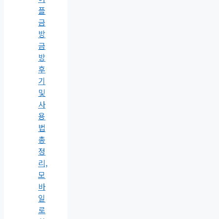
플
금
방
금
방
후
기
및
사
용
법
총
정
리,
모
바
일
로