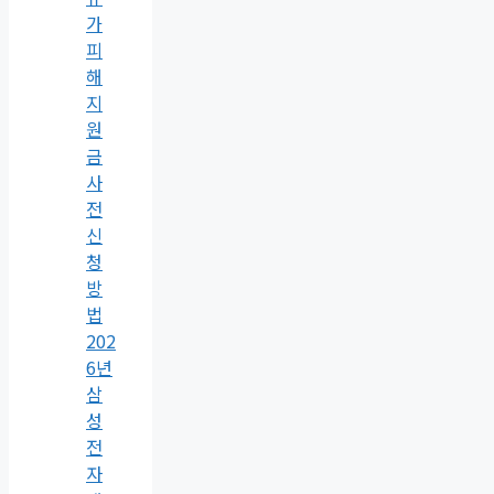
가
피
해
지
원
금
사
전
신
청
방
법
202
6년
삼
성
전
자