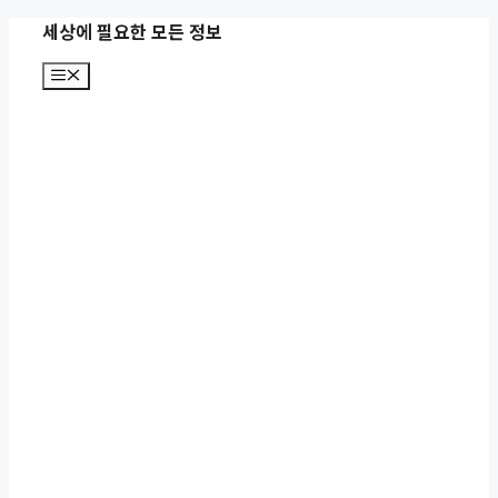
컨
세상에 필요한 모든 정보
텐
메
츠
뉴
로
건
너
뛰
기