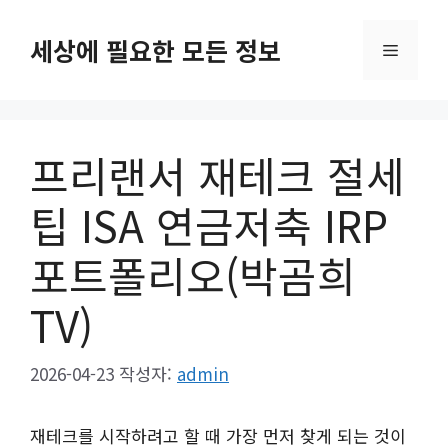
컨
텐
세상에 필요한 모든 정보
메
츠
로
뉴
건
너
프리랜서 재테크 절세
뛰
기
팁 ISA 연금저축 IRP
포트폴리오(박곰희
TV)
2026-04-23
작성자:
admin
재테크를 시작하려고 할 때 가장 먼저 찾게 되는 것이